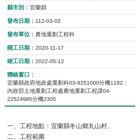
專
縣市別：
宜蘭縣
區
發布日期：
112-03-02
政
風
發布單位：
農地重劃工程科
橋
梁
開工日期：
2020-11-17
資
竣工日期：
2022-05-12
訊
公
聯絡窗口：
開
宜蘭縣政府地政處重劃科03-9251000分機1182；
內政部土地重劃工程處農地重劃工程課04-
網
22524985分機2305
站
導
覽
一、工程地點：宜蘭縣冬山鄉丸山村。
網
二、工程範圍
網