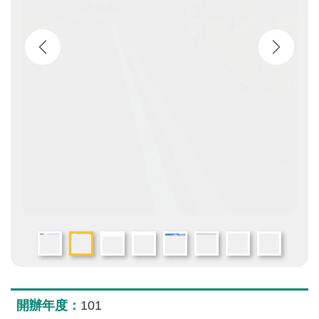
處
便
民
服
務
重
要
工
程
公
告
訊
息
檔
案
開辦年度：
101