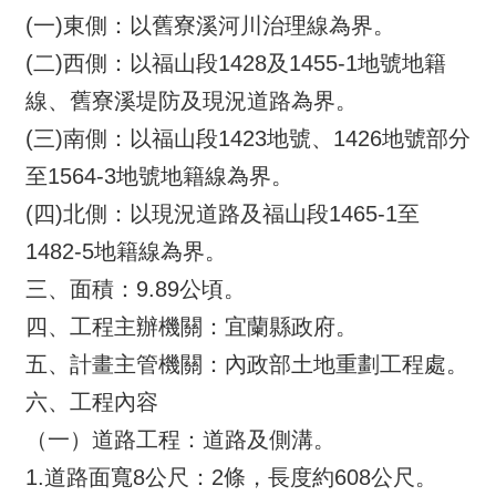
相
(一)東側：以舊寮溪河川治理線為界。
連
(二)西側：以福山段1428及1455-1地號地籍
線、舊寮溪堤防及現況道路為界。
處
長
(三)南側：以福山段1423地號、1426地號部分
信
至1564-3地號地籍線為界。
箱
(四)北側：以現況道路及福山段1465-1至
English
1482-5地籍線為界。
三、面積：9.89公頃。
隱
私
四、工程主辦機關：宜蘭縣政府。
權
五、計畫主管機關：內政部土地重劃工程處。
保
護
六、工程內容
政
（一）道路工程：道路及側溝。
策
1.道路面寬8公尺：2條，長度約608公尺。