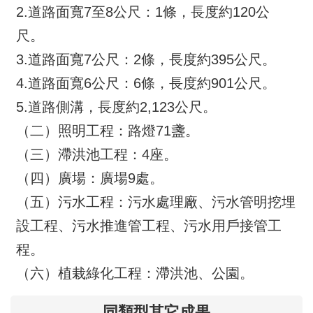
網
2.道路面寬7至8公尺：1條，長度約120公
站
尺。
安
全
3.道路面寬7公尺：2條，長度約395公尺。
政
4.道路面寬6公尺：6條，長度約901公尺。
策
5.道路側溝，長度約2,123公尺。
政
（二）照明工程：路燈71盞。
府
（三）滯洪池工程：4座。
網
站
（四）廣場：廣場9處。
資
（五）污水工程：污水處理廠、污水管明挖埋
料
開
設工程、污水推進管工程、污水用戶接管工
放
程。
宣
告
（六）植栽綠化工程：滯洪池、公園。
同類型其它成果