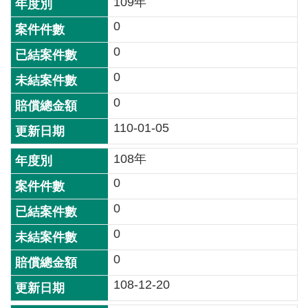
109年
相
0
連
0
處
0
長
信
0
箱
110-01-05
English
108年
隱
0
私
0
權
保
0
護
0
政
策
108-12-20