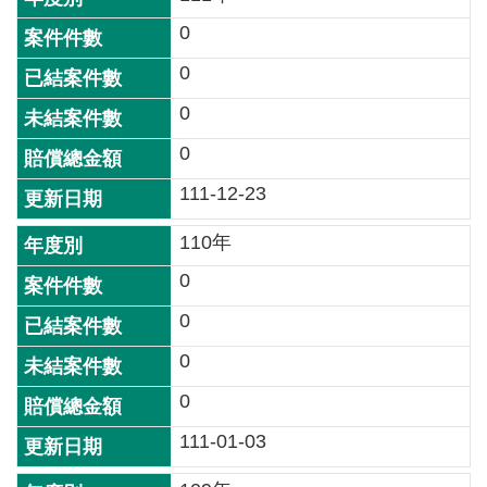
專
區
0
0
政
風
0
橋
梁
0
111-12-23
資
訊
110年
公
開
0
0
網
站
0
導
0
覽
111-01-03
網
網