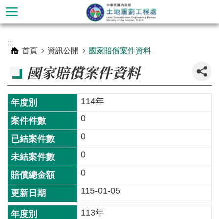
跳到主要內容區塊
進
:::
階
首頁
資訊公開
國家賠償案件資料
搜
_
國家賠償案件資料
尋
114年
0
0
0
0
115-01-05
認
識
113年
本